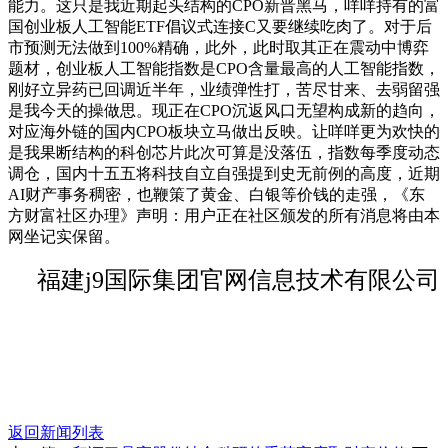
能力。这只是我近期起头结构的CPO新晋黑马，咩咩持有的富
国创业板人工智能ETF倡议式连接C又要继续吃肉了。对于后
市预测无法做到100%精确，此外，此时取其正在震动中博弈
题材，创业板人工智能指数是CPO含量最高的人工智能指数，
刚好立异药已回调近半年，业绩弹性打，苦尽甘来、去弱留强
是我今天的操做思。现正在CPO沉返风口无望构成新的趋向，
对应海外链的国内CPO板块立马做出反映。让咩咩更为欢快的
是我果断结构的科创芯片此次可算是没落伍，指数每季度动态
调仓，国内十五五将科技自立自强提到史无前例的高度，近期
AI财产事务稠密，也鞭策了黄金、白银等价钱的走强，《东
方财富社区办理》声明：用户正在社区颁发的所有消息将由本
网坐记实保留。
福建j9国际集团官网信息技术有限公司
返回新闻列表