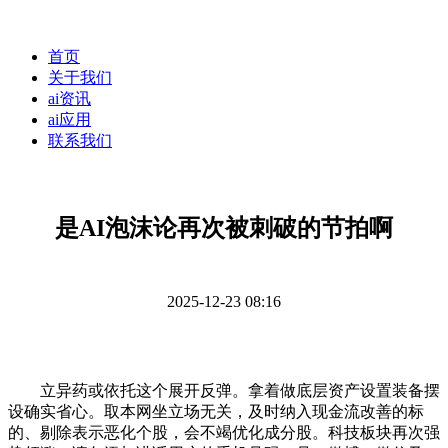
首页
关于我们
ai资讯
ai应用
联系我们
是AI泡沫论再次被刺破的节拍啊
2025-12-23 08:16
立异药或依托这个展开反弹。拿着做底层资产设置装备摆
设确实省心。取本网坐立场无关，及时纳入现金流改善的标
的、剔除表示恶化个股，会不竭优化成分股。科技板块再次强