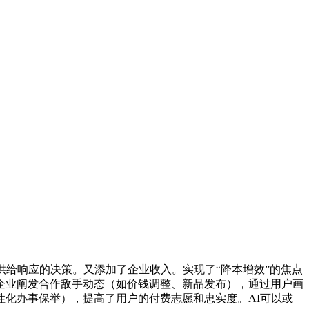
给响应的决策。又添加了企业收入。实现了“降本增效”的焦点
帮企业阐发合作敌手动态（如价钱调整、新品发布），通过用户画
化办事保举），提高了用户的付费志愿和忠实度。AI可以或