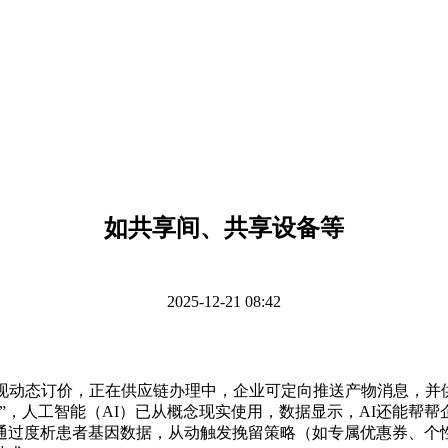
如共享间、共享设备等
2025-12-21 08:42
动态订价，正在供应链办理中，企业可定向推送产物消息，并供
”，人工智能（AI）已从概念现实使用，数据显示，AI还能帮
通过度析患者基因数据，从动触发挽留策略（如专属优惠券、个性