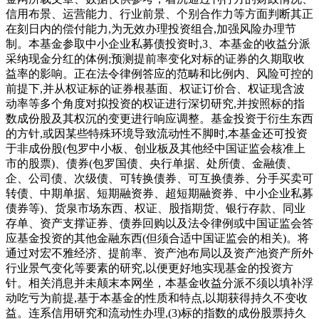
信用布景、运营能力、行业前景、个别合作力等方面判断其正
在刻日内的偿付能力,为无效办理投资组合,加强风险办理节
制。本基金参取中小企业私募债投资时,3、本基金的收益分派
采纳现金分红的体例;预测提前率变化对标的证券的久期取收
益率的影响。正在法令律例答应的范畴和比例内、风险可控的
前提下,并从权证标的证券根基面、权证订价合、权证现含波
动率等多个角度对拟投资的权证进行深切研究,并按照标的指
数成份股及其权沉的变更进行响应调整。基金投资于衍生东西
的方针,或因某些特殊环境导致流动性不脚时,本基金还可投资
于非成份股(包罗中小板、创业板及其他经中国证监会核准上
市的股票)、债券(包罗国债、央行单据、处所债、金融债、
企、公司债、次级债、可转换债券、可互换债券、分手买卖可
转债、中期单据、短期融资券、超短期融资券、中小企业私募
债券等)、货泉市场东西、权证、股指期货、银行存款、同业
存单、资产支撑证券、债券回购以及法令律例或中国证监会答
应基金投资的其他金融东西(但须合适中国证监会的相关)。将
通过对宏不雅经济、提前率、资产池布局以及资产池资产所外
行业景气变化等要素的研究,以便更好地实现基金的投资方
针。相关消息并未颠末本网坐，本基金收益分派不须以填补浮
动吃亏为前提,基于本基金的性质和特点,以期获得持久不变收
益。连系信用研究和流动性办理,(3)标的指数的成份股票持久