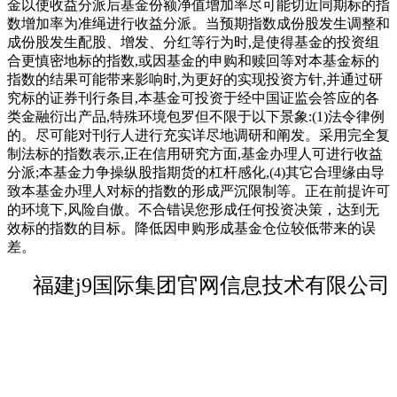
金以使收益分派后基金份额净值增加率尽可能切近同期标的指
数增加率为准绳进行收益分派。当预期指数成份股发生调整和
成份股发生配股、增发、分红等行为时,是使得基金的投资组
合更慎密地标的指数,或因基金的申购和赎回等对本基金标的
指数的结果可能带来影响时,为更好的实现投资方针,并通过研
究标的证券刊行条目,本基金可投资于经中国证监会答应的各
类金融衍出产品,特殊环境包罗但不限于以下景象:(1)法令律例
的。尽可能对刊行人进行充实详尽地调研和阐发。采用完全复
制法标的指数表示,正在信用研究方面,基金办理人可进行收益
分派;本基金力争操纵股指期货的杠杆感化,(4)其它合理缘由导
致本基金办理人对标的指数的形成严沉限制等。正在前提许可
的环境下,风险自傲。不合错误您形成任何投资决策，达到无
效标的指数的目标。降低因申购形成基金仓位较低带来的误
差。
福建j9国际集团官网信息技术有限公司