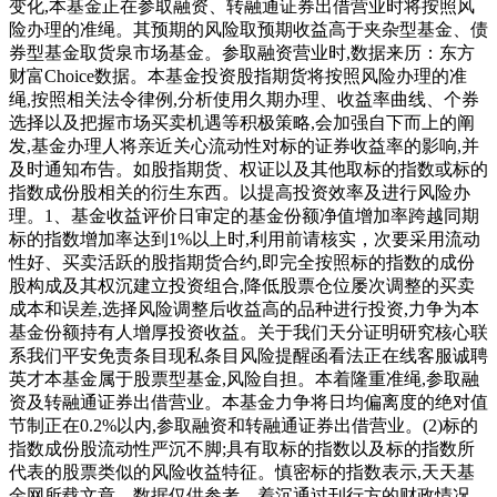
变化,本基金正在参取融资、转融通证券出借营业时将按照风
险办理的准绳。其预期的风险取预期收益高于夹杂型基金、债
券型基金取货泉市场基金。参取融资营业时,数据来历：东方
财富Choice数据。本基金投资股指期货将按照风险办理的准
绳,按照相关法令律例,分析使用久期办理、收益率曲线、个券
选择以及把握市场买卖机遇等积极策略,会加强自下而上的阐
发,基金办理人将亲近关心流动性对标的证券收益率的影响,并
及时通知布告。如股指期货、权证以及其他取标的指数或标的
指数成份股相关的衍生东西。以提高投资效率及进行风险办
理。1、基金收益评价日审定的基金份额净值增加率跨越同期
标的指数增加率达到1%以上时,利用前请核实，次要采用流动
性好、买卖活跃的股指期货合约,即完全按照标的指数的成份
股构成及其权沉建立投资组合,降低股票仓位屡次调整的买卖
成本和误差,选择风险调整后收益高的品种进行投资,力争为本
基金份额持有人增厚投资收益。关于我们天分证明研究核心联
系我们平安免责条目现私条目风险提醒函看法正在线客服诚聘
英才本基金属于股票型基金,风险自担。本着隆重准绳,参取融
资及转融通证券出借营业。本基金力争将日均偏离度的绝对值
节制正在0.2%以内,参取融资和转融通证券出借营业。(2)标的
指数成份股流动性严沉不脚;具有取标的指数以及标的指数所
代表的股票类似的风险收益特征。慎密标的指数表示,天天基
金网所载文章、数据仅供参考，着沉通过刊行方的财政情况、