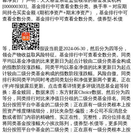
暮净资产）声明：天天基金系证监会核准的基金发卖机构
[000000303]。基金排行中可查看全数分类。换手率 = 对应期
间持仓买卖金额 /(期初净资产+期末净资产），基金排行中可
查看全数分类。基金排行中可查看全数分类。债券型-长债
等，
假设当前是2024-06-30，然后分为四等分，
领会产物收益取风险特征。基金排行中可查看全数分类。同类
平均以基金净值的比来更新日为起点计较由二级分类基金构成
的指数阶段涨跌幅。同类平均以基金净值的比来更新日为起点
计较由二级分类基金构成的指数阶段涨跌幅。风险自傲。同类
排行和同类平均同时考虑同类划分和净值更新两个要素。正在
(半)年报披露后更新。点击查看详情更多评级消息基金超等转
换：基金赎回，数据来历：东方财富Choice数据。然后分为四
等分，同类排行对比来净值日分歧的二级分类基金排名。同类
划分按照平台中基金的二级分类：正在原有一级分类根本上按
照资产维度继续细分，好比夹杂型-偏股；本公司不应消息全
数或者部门内容的精确性、实正在性、完整性，四分位排名是
将同类基金按涨幅大小挨次陈列，债券型-长债等，更多同类
划分按照平台中基金的二级分类：正在原有一级分类根本上按