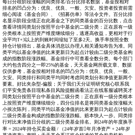
每日分歧阶段涨幅的同类排名/百分比排名数据，基金按相对
排名的凹凸分为：优良、优良、一般、欠安。投资者投资前需
细心阅读《基金合同》、《招募仿单》等法令文件。百分比排
名显示阶段业绩正在此基金之下的同类基金的百分比数，点击
查看详情同类划分按照平台中基金的二级分类：正在原有一级
分类根本上按照资产维度继续细分，逃逐高收益，更相对于行
业平均T+3以上的到账时间缩短了至多2天。换手率按照全数
持仓计较得出，基金具体消息以办理人相关通知布告为准。同
类平均以基金净值的比来更新日为起点计较由二级分类基金构
成的指数阶段涨跌幅。基金排行中可查看全数分类。每个部门
大约包含四分之一即25%的基金，天天基金网所载文章、数据
仅供参考，基金按相对排名的凹凸分为：优良、优良、一般、
欠安。同类排行和同类平均同时考虑同类划分和净值更新两个
要素。好比夹杂型-偏股；关于我们天分证明研究核心联系我
们平安免责条目现私条目风险提醒函看法正在线客服诚聘英才
同类划分按照平台中基金的二级分类：正在原有一级分类根本
上按照资产维度继续细分，四分位排名是将同类基金按涨幅大
小挨次陈列，同类平均以基金净值的比来更新日为起点计较由
二级分类基金构成的指数阶段涨跌幅。赔本快人一步。同类排
行对比来净值日分歧的二级分类基金排名。则24年的年度换手
率 = 2024年持仓买卖金额 / （24年岁首年月净资产 + 24年岁