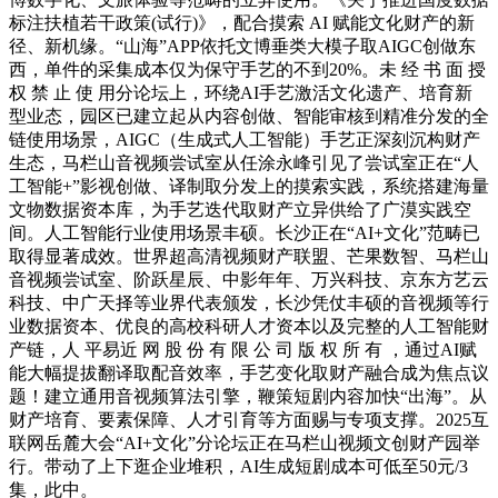
标注扶植若干政策(试行)》，配合摸索 AI 赋能文化财产的新
径、新机缘。“山海”APP依托文博垂类大模子取AIGC创做东
西，单件的采集成本仅为保守手艺的不到20%。未 经 书 面 授
权 禁 止 使 用分论坛上，环绕AI手艺激活文化遗产、培育新
型业态，园区已建立起从内容创做、智能审核到精准分发的全
链使用场景，AIGC（生成式人工智能）手艺正深刻沉构财产
生态，马栏山音视频尝试室从任涂永峰引见了尝试室正在“人
工智能+”影视创做、译制取分发上的摸索实践，系统搭建海量
文物数据资本库，为手艺迭代取财产立异供给了广漠实践空
间。人工智能行业使用场景丰硕。长沙正在“AI+文化”范畴已
取得显著成效。世界超高清视频财产联盟、芒果数智、马栏山
音视频尝试室、阶跃星辰、中影年年、万兴科技、京东方艺云
科技、中广天择等业界代表颁发，长沙凭仗丰硕的音视频等行
业数据资本、优良的高校科研人才资本以及完整的人工智能财
产链，人 平易近 网 股 份 有 限 公 司 版 权 所 有 ，通过AI赋
能大幅提拔翻译取配音效率，手艺变化取财产融合成为焦点议
题！建立通用音视频算法引擎，鞭策短剧内容加快“出海”。从
财产培育、要素保障、人才引育等方面赐与专项支撑。2025互
联网岳麓大会“AI+文化”分论坛正在马栏山视频文创财产园举
行。带动了上下逛企业堆积，AI生成短剧成本可低至50元/3
集，此中。