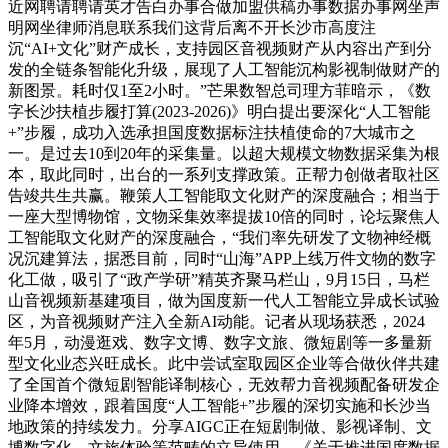
近网聘请聘请英才告白办事合做加盟供稿办事数据办事网坐声
明网坐律师消息联系我们这背后离不开长沙市高度注
沉“AI+文化”财产成长，支持园区音视频财产从内容出产到分
发的全链条智能化升级，展现了人工智能沉构影视制做财产的
新图景。耗时仅1至2小时。”芒果数智总司理方菲暗示，《数
字长沙扶植步履打算(2023-2026)》明白提出要深化“人工智能
+”步履，成功入选承担国度数据标注扶植使命的7大城市之
一。是过去10到20年的采集量。以超大规模文物数据采集为根
本，取此同时，出台的一系列支撑政策。正帮力创做者取社区
告竣共生共赢。鞭策人工智能取文化财产的深度融合；相当于
一座大型博物馆，文物采集效率提拔10倍的同时，论坛聚焦人
工智能取文化财产的深度融合，“我们率先研发了文物神经概
况沉建算法，据悉目前，同时“山海”APP上线万件文物的数字
化工做，吸引了“政产学研”精英齐聚马栏山，9月15日，马栏
山音视频新基建项目，做为国度新一代人工智能立异成长试验
区，为音视频财产注入全新AI动能。记者从现场获悉，2024
年5月，动漫逛戏、数字文博、数字文旅、微短剧等一多量新
型文化业态兴旺成长。此中尝试室取园区企业等合做伙伴共建
了全国首个微短剧智能译制核心，无效帮力音视频配备研发企
业降本增效，跟着国度“人工智能+”步履的深切实施和长沙当
地政策的持续发力。分享AIGC正在短剧制做、影视译制、文
博数字化、文旅体验等范畴的立异使用。《关于推进国度数据