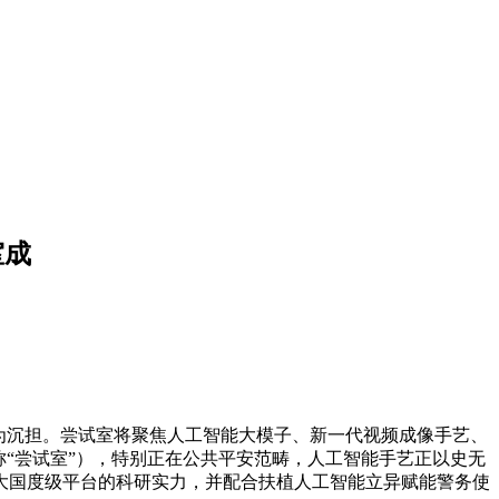
室成
为沉担。尝试室将聚焦人工智能大模子、新一代视频成像手艺、
“尝试室”），特别正在公共平安范畴，人工智能手艺正以史无
大国度级平台的科研实力，并配合扶植人工智能立异赋能警务使