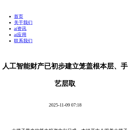
首页
关于我们
ai资讯
ai应用
联系我们
人工智能财产已初步建立笼盖根本层、手
艺层取
2025-11-09 07:18