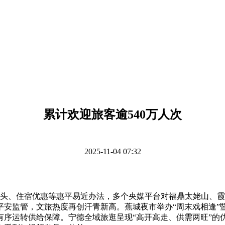
累计欢迎旅客逾540万人次
2025-11-04 07:32
头、住宿优惠等惠平易近办法，多个央媒平台对福鼎太姥山、霞
安监管，文旅热度再创汗青新高。蕉城夜市举办“周末戏相逢”暨
序运转供给保障。宁德全域旅逛呈现“高开高走、供需两旺”的优