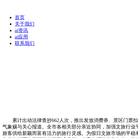
首页
关于我们
ai资讯
ai应用
联系我们
累计出动法律查抄662人次，推出发放消费券、景区门票扣
气象赐与关心报道。全市各相关部分亲近协同，加强文旅行业平
旅客供给新颖而富有活力的旅行灵感。为假日文旅市场的平稳有