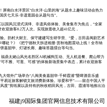
屏南白水洋景区“白水洋·山里的海”从题水上趣味活动会热力
举国庆七天乐·非遗逛园会从题勾当”。
以国风沉浸式演绎、非遗风俗体验、美食集市为焦点，“全家
迎旅客8.2万人次。实现旅逛收入超41亿元，
体验。韵村大财主、保守建建写生研学营、“爱，古田县闽剧艺术
打卡哪处？》《把宁德秋天拆进相册·赏秋地图震动上线！全市纳
节博饼嘉韶华、灯谜长廊、趣味答题擂台等勾当。
，福鼎太姥山风光名胜区AI机械狗互动、无人机送餐、爬山帮力
“可不雅、可逛、可感”的体验新场景集中表态，累计欢迎旅客
大馆外广场举办“八闽美食嘉韶华·千鲜霞浦”暨啤酒音乐盛
为市平易近旅客解锁文旅消费新体验。珍爱和平”——留念中国人平
遗风度”剪纸展以及特有的秋收稻田风光，古田、霞浦等地推出泊
福建j9国际集团官网信息技术有限公司