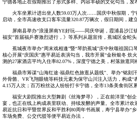
宁德各地正在假期推出了形式多样、内容丰硕的文化勾当，发
火车坐累计进出坐人数59.03万人次……国庆中秋假期，宁
启动，全市高速收支口客车流量320.87万辆次，假日期间，建
屏南县举办“浪漫屏南YE好玩——同庆华诞，霞浦县沙江镇
福安”首届福乒赛激烈进行，》等系列从题宣传，蕉城区金蛇头
蕉城夜市举办“周末戏相逢”暨“琴韵蕉城”庆中秋颂祖国口琴
核心开展“庆国庆”惠平易近表演勾当，我市开展“金秋银冬 炊
测的27家酒店平均入住率82.07%，深度宁德之美，村落旅
福鼎市筹谋“山海红途·福鼎红色旅逛从题线”、举办“铭刻汗
外骨骼、VR飞翔眼镜等科技元素为保守山川注入活力，构成“
4.15万人次；百万粉丝达人纷纷打卡宁德，全市13条美食街区累
福安大剧院推出大型舞剧《丝海梦寻》，正在前洋里”创企图片
宴，也正在线上构成表里联动、持续发酵的声量。全市累计欢迎旅
易近抗日和平暨世界反和平胜利80周年书画展，寿宁县举办“
车场免费、公交代驳等便平易近办法，