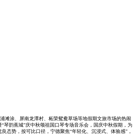
浦滩涂、屏南龙潭村、柘荣鸳鸯草场等地假期文旅市场的热闹
“琴韵蕉城”庆中秋颂祖国口琴专场音乐会，国庆中秋假期，为
良态势，按可比口径，宁德聚焦“年轻化、沉浸式、体验感”，