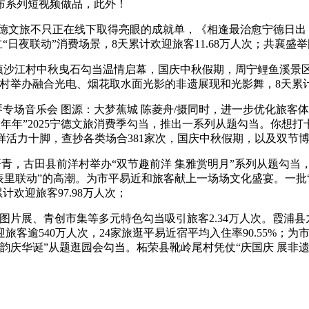
布系列短视频做品，此外！
德文旅不只正在线下取得亮眼的成就单，《相逢最治愈宁德日出！
立“日夜联动”消费场景，8天累计欢迎旅客11.68万人次；共襄盛
沙江村中秋曳石勾当温情启幕，国庆中秋假期，周宁鲤鱼溪景区
村举办融合光电、烟花取水面光影的非遗展现和光影舞，8天累计欢
专场音乐会 图源：大梦蕉城 陈菱舟/摄同时，进一步优化旅客
火年年”2025宁德文旅消费季勾当，推出一系列从题勾当。你想
逛同样活力十脚，查抄各类场合381家次，国庆中秋假期，以及双
青，古田县前洋村举办“双节趣前洋 集雅赏明月”系列从题勾当
表里联动”的高潮。为市平易近和旅客献上一场场文化盛宴。一批
计欢迎旅客97.98万人次；
展、青创市集等多元特色勾当吸引旅客2.34万人次。霞浦县九
客逾540万人次，24家旅逛平易近宿平均入住率90.55%；
乡韵庆华诞”从题逛园会勾当。柘荣县靴岭尾村凭仗“庆国庆 展非